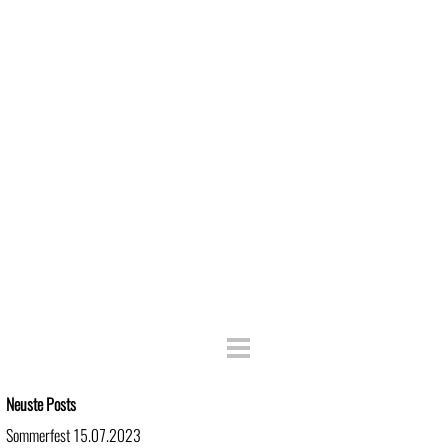
Block überspringen Neuste Posts
Neuste Posts
Sommerfest 15.07.2023