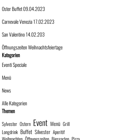
Oster Buffet 09.04.2023
Carnevale Venezia 17.02.2023
San Valentino 14.02.203
Öffnungszeiten Weihnachtsfeiertage
Block überspringen Kategorien
Kategorien
Eventi Speciale
Menü
News
Alle Kategorien
Block überspringen Themen
Themen
Event
Menü
Sylvester
Ostern
Grill
Buffet
Silvester
Longdrink
Aperitif
Weihnachten
Öffnungszeiten
Biergarten
Pizza