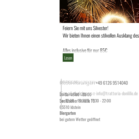
Feiern Sie mit uns Silvester!
Wir bieten Ihnen einen stilvollen Ausklang des
Alles inclusive für nur 85€
Lesen
ADRESSE
ÖFFNUNGSZEITEN
+49 6126 9514040
Reservierungen
info@trattoria-donlillo.de
Email Addresse
Trattoria Don Lillo
Di -Sa: 18:00 - 23:00
Seelbacher Straße 70
So: 12:00 - 14:30 & 17:30 - 22:00
65510 Idstein
Biergarten
bei gutem Wetter geöffnet