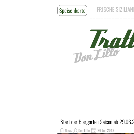
Direkt zum Seiteninhalt
FRISCHE SIZILIA
Speisenkarte
Reservieren
________________
Tratt
Don Lillo
Start der Biergarten Saison ab 29.06
News
Don Lillo
26 Jun 2019