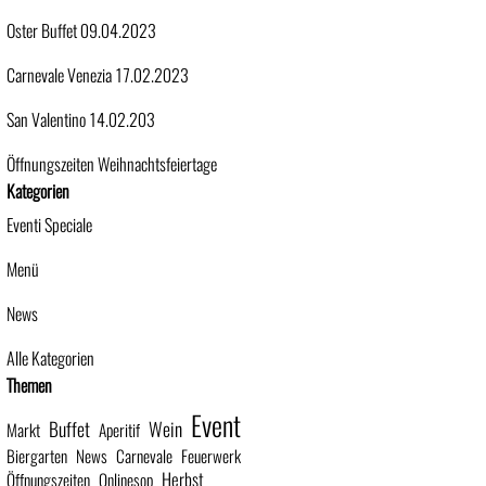
Oster Buffet 09.04.2023
Carnevale Venezia 17.02.2023
San Valentino 14.02.203
Öffnungszeiten Weihnachtsfeiertage
Block überspringen Kategorien
Kategorien
Eventi Speciale
Menü
News
Alle Kategorien
Block überspringen Themen
Themen
Event
Buffet
Wein
Markt
Aperitif
Biergarten
News
Carnevale
Feuerwerk
Herbst
Öffnungszeiten
Onlinesop