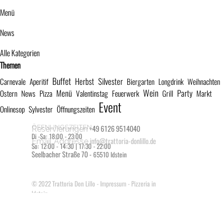
Menü
News
Alle Kategorien
Block überspringen Themen
Themen
Buffet
Herbst
Silvester
Carnevale
Aperitif
Biergarten
Longdrink
Weihnachten
Wein
Menü
Party
Ostern
News
Pizza
Valentinstag
Feuerwerk
Grill
Markt
Event
Onlinesop
Sylvester
Öffnungszeiten
ÖFFNUNGSZEITEN
+49 6126 9514040
Reservierungen
Di -Sa: 18:00 - 23:00
info@trattoria-donlillo.de
Email Addresse
So: 12:00 - 14:30 | 17:30 - 22:00
Seelbacher Straße 70 -
65510 Idstein
© 2022
Trattoria Don Lillo
-
Impressum
- Pizzeria in
Idstein
Zurück zum Seiteninhalt