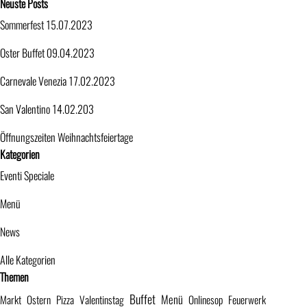
Block überspringen Neuste Posts
Neuste Posts
Sommerfest 15.07.2023
Oster Buffet 09.04.2023
Carnevale Venezia 17.02.2023
San Valentino 14.02.203
Öffnungszeiten Weihnachtsfeiertage
Block überspringen Kategorien
Kategorien
Eventi Speciale
Menü
News
Alle Kategorien
Block überspringen Themen
Themen
Buffet
Menü
Markt
Ostern
Pizza
Valentinstag
Onlinesop
Feuerwerk