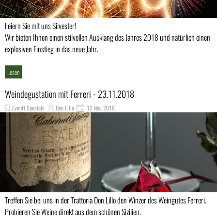
Feiern Sie mit uns Silvester!
Wir bieten Ihnen einen stilvollen Ausklang des Jahres 2018 und natürlich einen
explosiven Einstieg in das neue Jahr.
Alles inclusive für nur 85€
Lesen
Weindegustation mit Ferreri - 23.11.2018
Eventi Speciale
Don Lillo
12 Nov 2018
Treffen Sie bei uns in der Trattoria Don Lillo den Winzer des Weingutes Ferreri.
Probieren Sie Weine direkt aus dem schönen Sizilien.