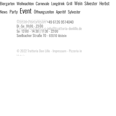
Wein
Silvester
Herbst
Biergarten
Weihnachten
Carnevale
Longdrink
Grill
Event
Party
News
Öffnungszeiten
Aperitif
Sylvester
ÖFFNUNGSZEITEN
+49 6126 9514040
Reservierungen
Di -Sa: 18:00 - 23:00
info@trattoria-donlillo.de
Email Addresse
So: 12:00 - 14:30 | 17:30 - 22:00
Seelbacher Straße 70 -
65510 Idstein
© 2022
Trattoria Don Lillo
-
Impressum
- Pizzeria in
Idstein
Zurück zum Seiteninhalt