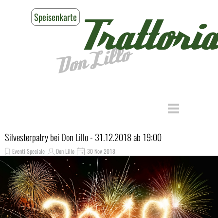
Direkt zum Seiteninhalt
Speisenkarte
Reservieren
Trattoria
Don Lillo
Menü überspringen
Silvesterpatry bei Don Lillo - 31.12.2018 ab 19:00
Eventi Speciale
Don Lillo
30 Nov 2018