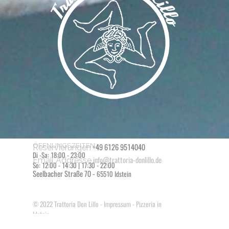
ÖFFNUNGSZEITEN
+49 6126 9514040
Reservierungen
Di -Sa: 18:00 - 23:00
info@trattoria-donlillo.de
Email Addresse
So: 12:00 - 14:30 | 17:30 - 22:00
Seelbacher Straße 70 -
65510 Idstein
© 2022
Trattoria Don Lillo
-
Impressum
- Pizzeria in
Idstein
Zurück zum Seiteninhalt